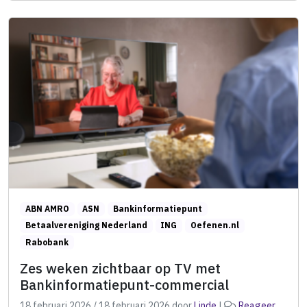
ABN AMRO
ASN
Bankinformatiepunt
Betaalvereniging Nederland
ING
Oefenen.nl
Rabobank
Zes weken zichtbaar op TV met
Bankinformatiepunt-commercial
18 februari 2026
/
18 februari 2026
door
Linde
|
Reageer