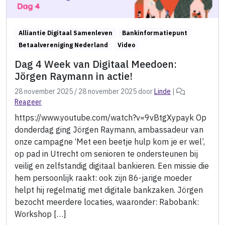
Alliantie Digitaal Samenleven
Bankinformatiepunt
Betaalvereniging Nederland
Video
Dag 4 Week van Digitaal Meedoen:
Jörgen Raymann in actie!
28 november 2025
/
28 november 2025
door
Linde
|
Reageer
https://www.youtube.com/watch?v=9vBtgXypayk Op
donderdag ging Jörgen Raymann, ambassadeur van
onze campagne ‘Met een beetje hulp kom je er wel’,
op pad in Utrecht om senioren te ondersteunen bij
veilig en zelfstandig digitaal bankieren. Een missie die
hem persoonlijk raakt: ook zijn 86-jarige moeder
helpt hij regelmatig met digitale bankzaken. Jörgen
bezocht meerdere locaties, waaronder: Rabobank:
Workshop […]