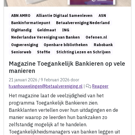
ABN AMRO
Alliantie Digitaal Samenleven
ASN
Bankinformatiepunt
Betaalvereniging Nederland
DigiHandig
Geldmaat
ING
Nederlandse Vereniging van Banken
Oefenen.nl
Oogvereniging
Openbare bibliotheken
Rabobank
Seniorweb
Steffie
Stichting Lezen en Schrijven
Magazine Toegankelijk Bankieren op vele
manieren
21 januari 2026
/
9 februari 2026
door
h.vanhouwelingen@betaalvereniging.nl
|
Reageer
Het magazine laat de veelzijdigheid van het
programma Toegankelijk Bankieren zien.
Bankklanten vertellen over hun uitdagingen en de
manier waarop ze leerden hun bankzaken zo
zelfstandig mogelijk af te handelen.
Toegankelijkheidsmanagers van banken leggen uit