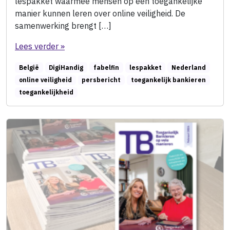
lespakket waarmee mensen op een toegankelijke
manier kunnen leren over online veiligheid. De
samenwerking brengt […]
Lees verder »
België
DigiHandig
fabelfin
lespakket
Nederland
online veiligheid
persbericht
toegankelijk bankieren
toegankelijkheid