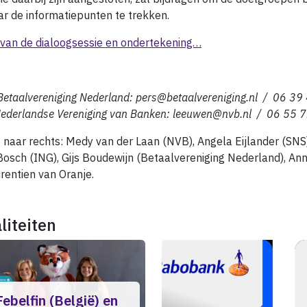
r de informatiepunten te trekken.
o van de dialoogsessie en ondertekening…
Betaalvereniging Nederland: pers@betaalvereniging.nl / 06 39
Nederlandse Vereniging van Banken: leeuwen@nvb.nl / 06 55 
s naar rechts: Medy van der Laan (NVB), Angela Eijlander (SNS
osch (ING), Gijs Boudewijn (Betaalvereniging Nederland), Ann
entien van Oranje.
liteiten
ebelfin (België) en