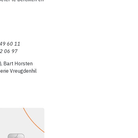
 49 60 11
72 06 97
), Bart Horsten
erie Vreugdenhil