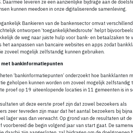
. Daarmee leveren ze een aanzienlijke bijdrage aan de doelst
nsen kunnen meedoen in onze digitaliserende samenleving.
ankelijk Bankieren van de bankensector omvat verschillende 
chtelijk ontworpen ‘toegankelijkheidsroute’ helpt bijvoorbee
elijk de weg naar juiste hulp voor bank- en betaalzaken te 
ef is het aanpassen van bancaire websites en apps zodat bankkl
ie zoveel mogelijk zelfstandig kunnen gebruiken.
f met bankinformatiepunten
heten ‘bankinformatiepunten’ onderzoekt hoe bankklanten m
tie geholpen kunnen worden om zoveel mogelijk zelfstandig t
te proef op 19 uiteenlopende locaties in 11 gemeenten is in
sultaten uit deze eerste proef zijn dat zowel bezoekers als
ers zeer tevreden zijn maar dat het aantal bezoekers bij bijna
el lager was dan verwacht. Op grond van de resultaten uit de
f voorbereid die begin volgend jaar van start gaat. De samen
die daarbij zijn aangesloten, zal bijdragen om de doelgroepen 