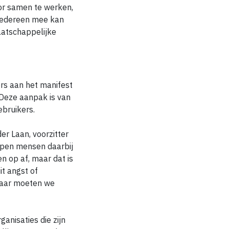
or samen te werken,
 iedereen mee kan
aatschappelijke
rs aan het manifest
 Deze aanpak is van
bruikers.
er Laan, voorzitter
epen mensen daarbij
n op af, maar dat is
it angst of
 Daar moeten we
anisaties die zijn