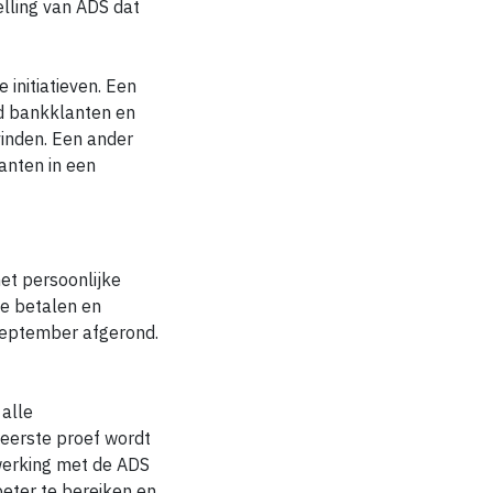
elling van ADS dat
initiatieven. Een
ld bankklanten en
vinden. Een ander
anten in een
et persoonlijke
e betalen en
 september afgerond.
 alle
 eerste proef wordt
werking met de ADS
beter te bereiken en