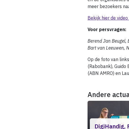
meer bezoekers naa
Bekijk hier de vide
Voor persvragen:
Berend Jan Beugel, 
Bart van Leeuwen, 
Op de foto van link
(Rabobank), Guido B
(ABN AMRO) en Laur
Andere actua
DigiHandig, F