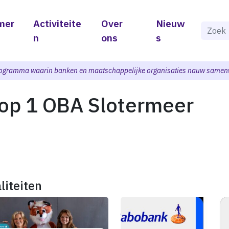
mer
Activiteite
Over
Nieuw
Als de 
n
ons
s
ogramma waarin banken en maatschappelijke organisaties nauw samen
op 1 OBA Slotermeer
liteiten