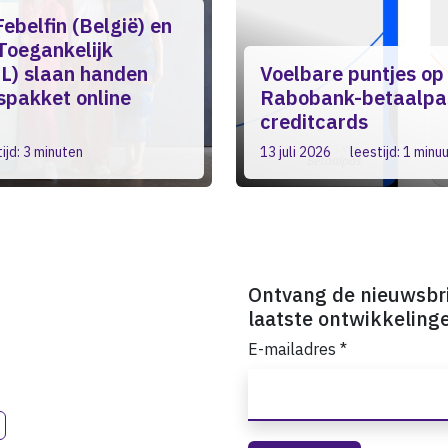
ebelfin (België) en
oegankelijk
L) slaan handen
Voelbare puntjes op
espakket online
Rabobank-betaalpas
creditcards
ijd: 3 minuten
13 juli 2026
leestijd: 1 minu
Ontvang de nieuwsbr
laatste ontwikkeling
E-mailadres
*