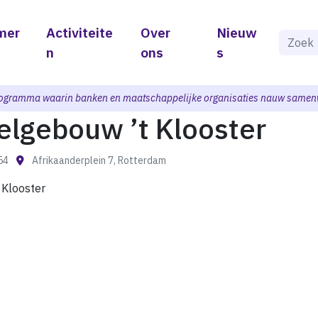
mer
Activiteite
Over
Nieuw
Als de 
n
ons
s
ogramma waarin banken en maatschappelijke organisaties nauw samen
lgebouw ’t Klooster
:54
Afrikaanderplein 7, Rotterdam
Klooster