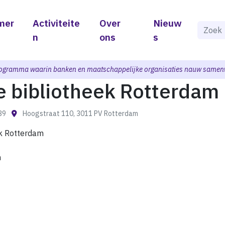
mer
Activiteite
Over
Nieuw
Als de 
n
ons
s
ogramma waarin banken en maatschappelijke organisaties nauw samen
e bibliotheek Rotterdam
:39
Hoogstraat 110, 3011 PV Rotterdam
ek Rotterdam
m