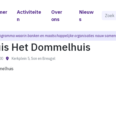
mer
Activiteite
Over
Nieuw
Als de 
n
ons
s
ogramma waarin banken en maatschappelijke organisaties nauw samen
uis Het Dommelhuis
:00
Kerkplein 5, Son en Breugel
melhuis