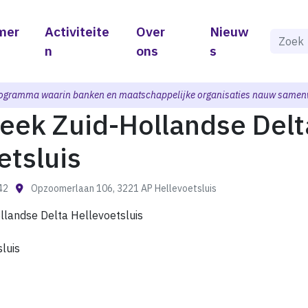
mer
Activiteite
Over
Nieuw
Als de 
n
ons
s
ogramma waarin banken en maatschappelijke organisaties nauw samen
heek Zuid-Hollandse Delt
etsluis
:42
Opzoomerlaan 106, 3221 AP Hellevoetsluis
llandse Delta Hellevoetsluis
luis