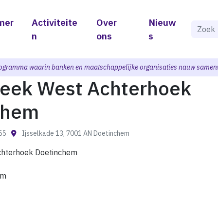
mer
Activiteite
Over
Nieuw
Als de 
n
ons
s
ogramma waarin banken en maatschappelijke organisaties nauw samen
heek West Achterhoek
chem
:55
Ijsselkade 13, 7001 AN Doetinchem
chterhoek Doetinchem
em