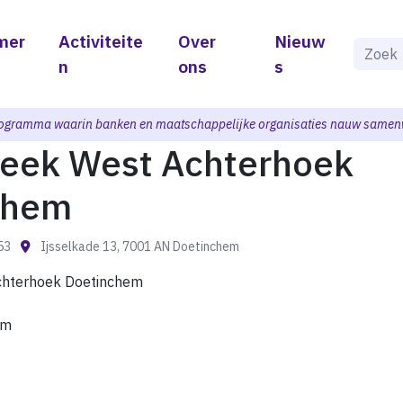
mer
Activiteite
Over
Nieuw
Als de 
n
ons
s
ogramma waarin banken en maatschappelijke organisaties nauw samen
heek West Achterhoek
chem
:53
Ijsselkade 13, 7001 AN Doetinchem
chterhoek Doetinchem
em