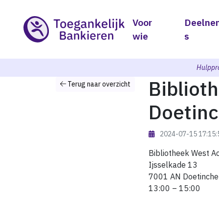
Voor
Deelne
wie
s
Hulppr
Bibliot
Terug naar overzicht
Doetin
2024-07-15 17:15
Bibliotheek West A
Ijsselkade 13
7001 AN Doetinch
13:00 – 15:00