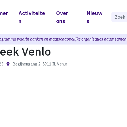
mer
Activiteite
Over
Nieuw
Als de 
n
ons
s
ogramma waarin banken en maatschappelijke organisaties nauw samen
heek Venlo
:23
Begijnengang 2, 5911 JL Venlo