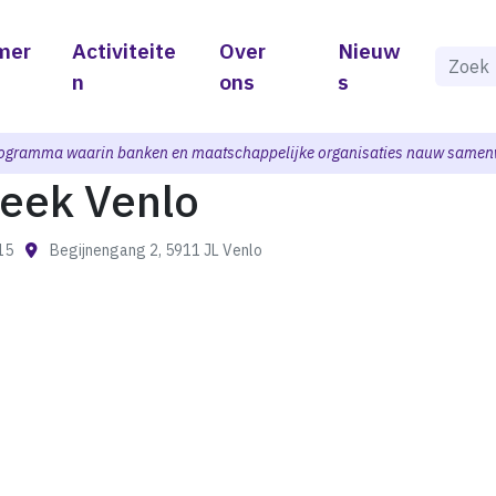
mer
Activiteite
Over
Nieuw
Als de 
n
ons
s
ogramma waarin banken en maatschappelijke organisaties nauw samen
heek Venlo
:15
Begijnengang 2, 5911 JL Venlo