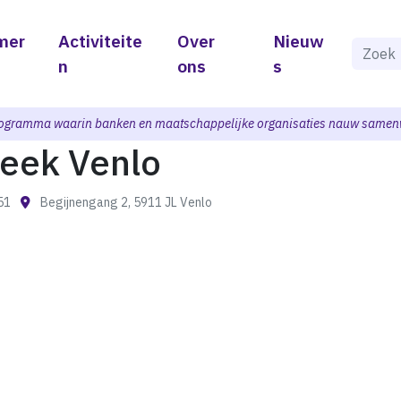
mer
Activiteite
Over
Nieuw
Als de 
n
ons
s
ogramma waarin banken en maatschappelijke organisaties nauw samen
heek Venlo
:51
Begijnengang 2, 5911 JL Venlo