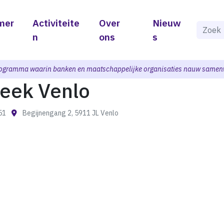
mer
Activiteite
Over
Nieuw
Als de 
n
ons
s
ogramma waarin banken en maatschappelijke organisaties nauw samen
heek Venlo
:51
Begijnengang 2, 5911 JL Venlo