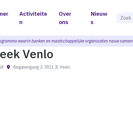
mer
Activiteite
Over
Nieuw
Als de 
n
ons
s
ogramma waarin banken en maatschappelijke organisaties nauw samen
heek Venlo
:54
Begijnengang 2, 5911 JL Venlo