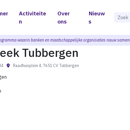
mer
Activiteite
Over
Nieuw
Als de 
n
ons
s
ogramma waarin banken en maatschappelijke organisaties nauw samen
heek Tubbergen
:34
Raadhuisplein 4, 7651 CV Tubbergen
gen
n