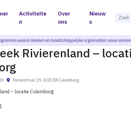
mer
Activiteite
Over
Nieuw
Als de 
n
ons
s
ogramma waarin banken en maatschappelijke organisaties nauw samen
heek Rivierenland – locat
org
:00
Herenstraat 29, 4101 BR Culemborg
nland – locatie Culemborg
g