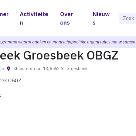
mer
Activiteite
Over
Nieuw
Als de 
n
ons
s
ogramma waarin banken en maatschappelijke organisaties nauw samen
theek Groesbeek OBGZ
:05
Kloosterstraat 13, 6562 AT Groesbeek
beek OBGZ
k