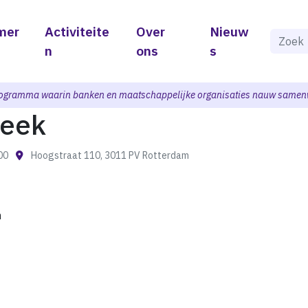
mer
Activiteite
Over
Nieuw
Als de 
n
ons
s
ogramma waarin banken en maatschappelijke organisaties nauw samen
heek
:00
Hoogstraat 110, 3011 PV Rotterdam
m