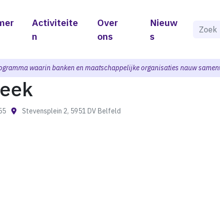
mer
Activiteite
Over
Nieuw
Als de 
n
ons
s
ogramma waarin banken en maatschappelijke organisaties nauw samen
heek
:55
Stevensplein 2, 5951 DV Belfeld