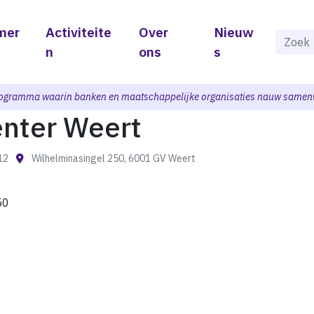
mer
Activiteite
Over
Nieuw
Als de 
n
ons
s
ogramma waarin banken en maatschappelijke organisaties nauw samen
enter Weert
:12
Wilhelminasingel 250, 6001 GV Weert
50